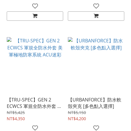
【TRU-SPEC】GEN 2
【URBANFORCE】防水軟
ECWCS 軍規全防水外套 美
殼夾克 [多色點入選擇]
軍極地防寒系統 ACU迷彩
NT$5,425
NT$5,150
NT$4,350
NT$4,200