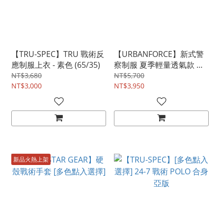
【TRU-SPEC】TRU 戰術反
【URBANFORCE】新式警
應制服上衣 - 素色 (65/35)
察制服 夏季輕量透氣款 上
衣+長褲
NT$3,680
NT$5,700
NT$3,000
NT$3,950
新品火熱上架