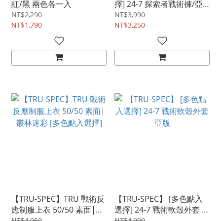
紅/黑 兩色各一入
擇] 24-7 探索者戰術褲/亞
版
NT$2,290
NT$3,990
NT$1,790
NT$3,250
【TRU-SPEC】TRU 戰術反
【TRU-SPEC】 [多色點入
應制服上衣 50/50 素面|叢
選擇] 24-7 戰術軟殼外套 亞
林迷彩 [多色點入選擇]
版
NT$4,050
NT$4,990