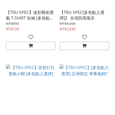
【TRU-SPEC】迷彩戰術透
【TRU-SPEC[多色點入選
氣 T-SHIRT 短袖 [多色點入
擇]】 全境防雨風衣
選擇]
NT$890
NT$3,290
NT$720
NT$2,690