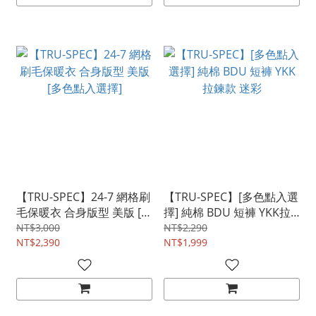
【TRU-SPEC】24-7 網格刷
【TRU-SPEC】[多色點入選
毛保暖衣 合身版型 美版 [多
擇] 純棉 BDU 短褲 YKK拉
色點入選擇]
鍊款 迷彩
NT$3,000
NT$2,290
NT$2,390
NT$1,999