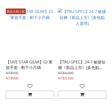
新品火熱上架
【5IVE STAR GEAR】GI 軍
【TRU-SPEC】24-7 敏捷短
規手套 - 剩下小尺碼
褲《新品上市》[多色點入
選擇]
NT$995
NT$4,000
NT$900
NT$3,500