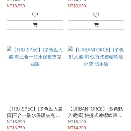
NT$3,550
NT$3,990
【TRU-SPEC】[多色點入選
【URBANFORCE】[多色點
擇]三合一防水保暖夾克 亞
入選擇] 快拆式連帽軟殼外
版
套 防水版
NT$8,390
NT$5,100
NT$6,750
NT$4,200