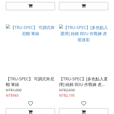
【TRU-SPEC】 可調式奔尼
【TRU-SPEC】[多色點入選
帽 軍綠
擇] 純棉 BDU 作戰褲 虎斑
迷彩
NT$1,000
NT$2,690
NT$965
NT$2,195