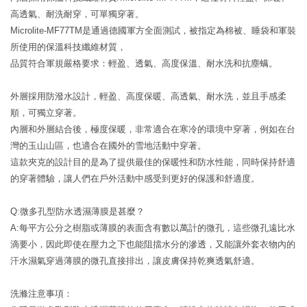
高透氣、耐洗耐穿，可單獨穿著。
Microlite-MF77TM是通過德國軍方全面測試，被指定為棉被、睡袋和軍裝
所使用的保溫科技纖維材質，
品質符合軍規嚴格要求：輕盈、透氣、高度保溫、耐水洗和抗塵螨。
外層採用防潑水設計，輕盈、高度保暖、高透氣、耐水洗，並且手感柔
順，可獨立穿著。
內層和外層結合後，極度保暖，非常適合在寒冷的環境中穿著，例如在台
灣的玉山山區，也適合在國外的雪地活動中穿著。
這款夾克的設計目的是為了提供最佳的保暖性和防水性能，同時保持舒適
的穿著體驗，讓人們在戶外活動中感受到更好的保護和舒適度。
Q:微多孔型防水透濕薄膜是甚麼？
A:每平方公分之樹脂或薄膜的表面含有數以萬計的微孔，這些微孔遠比水
滴要小，因此即使在壓力之下也能阻擋水分的滲透，又能讓外套衣物內的
汗水濕氣穿過薄膜的微孔直接排出，讓皮膚保持乾爽透氣舒適。
洗滌注意事項：