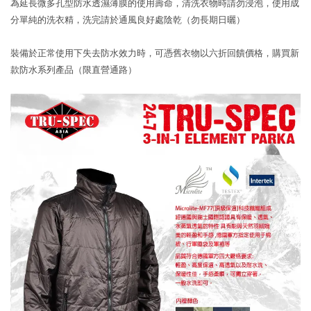
為延長微多孔型防水透濕薄膜的使用壽命，清洗衣物時請勿浸泡，使用成
分單純的洗衣精，洗完請於通風良好處陰乾（勿長期日曬）
裝備於正常使用下失去防水效力時，可憑舊衣物以六折回饋價格，購買新
款防水系列產品（限直營通路）