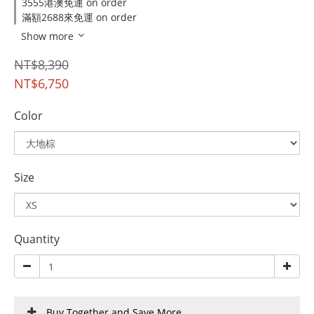
3555港澳免運 on order
滿額2688來免運 on order
Show more
NT$8,390
NT$6,750
Color
Size
Quantity
Buy Together and Save More