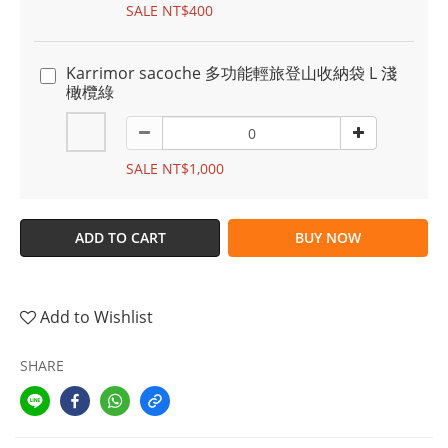
SALE NT$400
Karrimor sacoche 多功能輕旅登山收納袋 L 淺
橄欖綠
SALE NT$1,000
ADD TO CART
BUY NOW
Add to Wishlist
SHARE