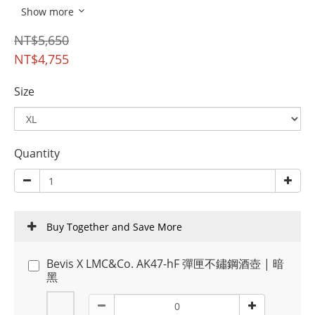
Show more
NT$5,650
NT$4,755
Size
Quantity
Buy Together and Save More
Bevis X LMC&Co. AK47-hF 彈匣不鏽鋼酒壺 | 暗
黑