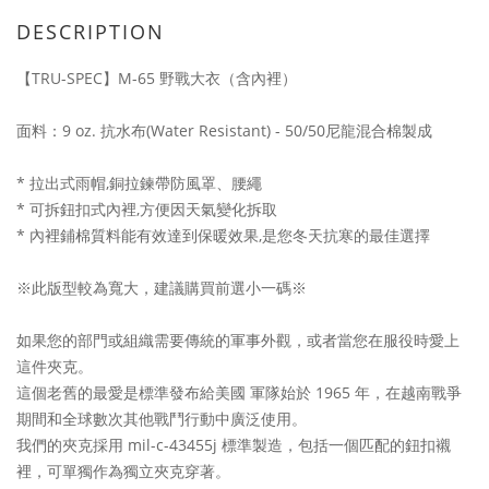
DESCRIPTION
【TRU-SPEC】M-65 野戰大衣（含內裡）
面料：9 oz. 抗水布(Water Resistant) - 50/50尼龍混合棉製成
* 拉出式雨帽,銅拉鍊帶防風罩、腰繩
* 可拆鈕扣式內裡,方便因天氣變化拆取
* 內裡鋪棉質料能有效達到保暖效果,是您冬天抗寒的最佳選擇
※此版型較為寬大，建議購買前選小一碼※
如果您的部門或組織需要傳統的軍事外觀，或者當您在服役時愛上
這件夾克。
這個老舊的最愛是標準發布給美國 軍隊始於 1965 年，在越南戰爭
期間和全球數次其他戰鬥行動中廣泛使用。
我們的夾克採用 mil-c-43455j 標準製造，包括一個匹配的鈕扣襯
裡，可單獨作為獨立夾克穿著。