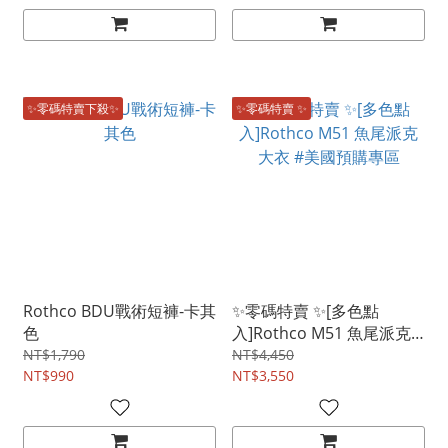
✨零碼特賣下殺✨
✨零碼特賣 ✨
Rothco BDU戰術短褲-卡其
✨零碼特賣 ✨[多色點
色
入]Rothco M51 魚尾派克
大衣 #美國預購專區
NT$1,790
NT$4,450
NT$990
NT$3,550