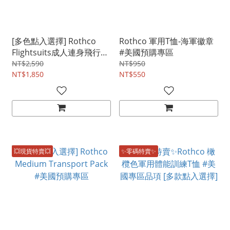
[多色點入選擇] Rothco
Rothco 軍用T恤-海軍徽章
Flightsuits成人連身飛行服
#美國預購專區
#美國專區品項顏色
NT$2,590
NT$950
NT$1,850
NT$550
💥現貨特賣💥
✨零碼特賣✨