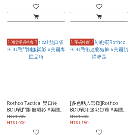
💥現貨零碼特賣💥
💥零碼特賣💥
Rothco Tactical 雙口袋
[多色點入選擇]Rothco
BDU戰鬥制服襯衫 #美國專
BDU戰術迷彩短褲 #美國預
區品項
購專區
NT$1,980
NT$1,790
NT$1,000
NT$1,150