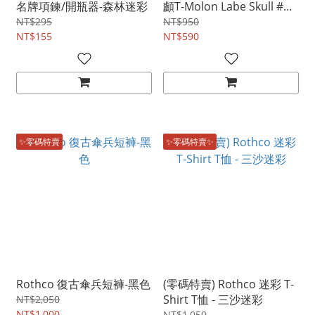
名牌項鍊/開瓶器-森林迷彩
顱T-Molon Labe Skull #美
國預購專區
NT$295
NT$950
NT$155
NT$590
✨零碼特賣
✨零碼特賣✨
Rothco 復古傘兵短褲-黑色
(零碼特賣) Rothco 迷彩 T-
Shirt T恤 - 三沙迷彩
NT$2,050
NT$1,000
NT$1,050