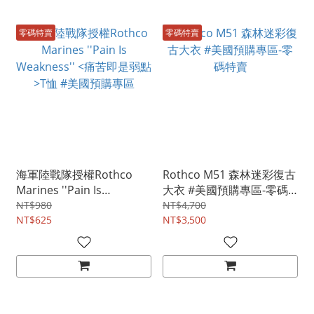
零碼特賣
零碼特賣
海軍陸戰隊授權Rothco
Rothco M51 森林迷彩復古
Marines ''Pain Is
大衣 #美國預購專區-零碼
Weakness'' <痛苦即是弱點
特賣
NT$980
NT$4,700
>T恤 #美國預購專區
NT$625
NT$3,500