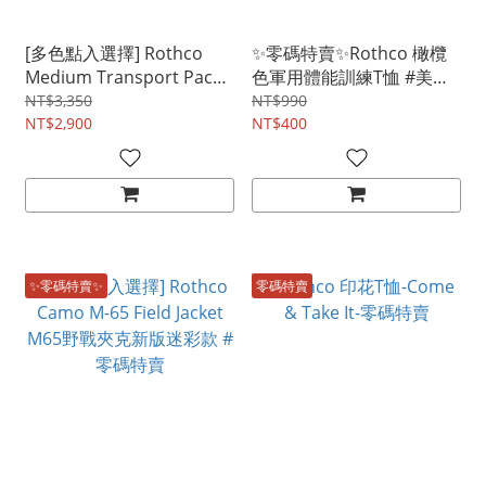
[多色點入選擇] Rothco
✨零碼特賣✨Rothco 橄欖
Medium Transport Pack
色軍用體能訓練T恤 #美國
#美國預購專區
專區品項 [多款點入選擇]
NT$3,350
NT$990
NT$2,900
NT$400
✨零碼特賣✨
零碼特賣