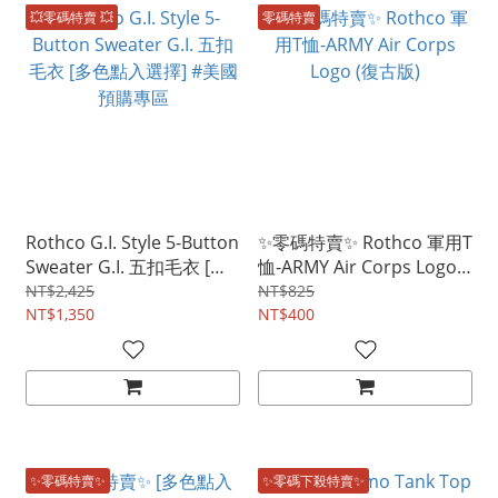
💥零碼特賣 💥
零碼特賣
Rothco G.I. Style 5-Button
✨零碼特賣✨ Rothco 軍用T
Sweater G.I. 五扣毛衣 [多
恤-ARMY Air Corps Logo
色點入選擇] #美國預購專
(復古版)
NT$2,425
NT$825
區
NT$1,350
NT$400
✨零碼特賣✨
✨零碼下殺特賣✨