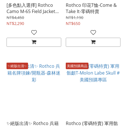
[多色點入選擇] Rothco
Rothco 印花T恤-Come &
Camo M-65 Field Jacket
Take It-零碼特賣
M65野戰夾克新版迷彩款 #
NT$4,450
NT$1,190
零碼特賣
NT$2,290
NT$650
✨絕版出清✨
美國預購商品
✨絕版出清✨ Rothco 兵籍
Rothco (零碼特賣) 軍用骷