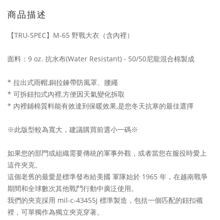
商品描述
【TRU-SPEC】M-65 野戰大衣（含內裡）
面料：9 oz. 抗水布(Water Resistant) - 50/50尼龍混合棉製成
* 拉出式雨帽,銅拉鍊帶防風罩、腰繩
* 可拆鈕扣式內裡,方便因天氣變化拆取
* 內裡鋪棉質料能有效達到保暖效果,是您冬天抗寒的最佳選擇
※此版型較為寬大，建議購買前選小一碼※
如果您的部門或組織需要傳統的軍事外觀，或者當您在服役時愛上
這件夾克。
這個老舊的最愛是標準發布給美國 軍隊始於 1965 年，在越南戰爭
期間和全球數次其他戰鬥行動中廣泛使用。
我們的夾克採用 mil-c-43455j 標準製造，包括一個匹配的鈕扣襯
裡，可單獨作為獨立夾克穿著。