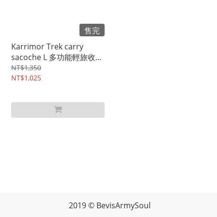
售完
Karrimor Trek carry
sacoche L 多功能輕旅收納
袋 淺橄欖綠 - 售完
NT$1,350
NT$1,025
2019 © BevisArmySoul