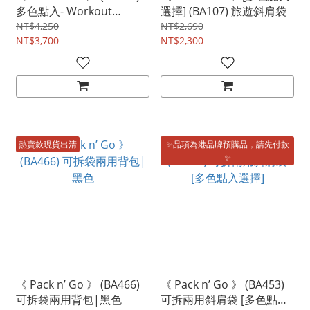
多色點入- Workout
選擇] (BA107) 旅遊斜肩袋
Daypack 2026 <升級版新
NT$4,250
NT$2,690
款> 機能背包
NT$3,700
NT$2,300
熱賣款現貨出清
✨品項為港品牌預購品，請先付款
✨
《 Pack n’ Go 》 (BA466)
《 Pack n’ Go 》 (BA453)
可拆袋兩用背包|黑色
可拆兩用斜肩袋 [多色點入