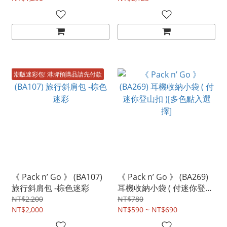
潮版迷彩包! 港牌預購品請先付款
《 Pack n’ Go 》 (BA107)
《 Pack n’ Go 》 (BA269)
旅行斜肩包 -棕色迷彩
耳機收納小袋 ( 付迷你登山
扣 )[多色點入選擇]
NT$2,200
NT$780
NT$2,000
NT$590 ~ NT$690