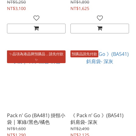
選擇]
NT$5,250
NT$1,890
NT$3,100
NT$1,625
✨品項為港品牌預購品，請先付款
預購品請先付款
✨
Pack n' Go (BA481) 掛頸小
《 Pack n’ Go 》(BA541)
袋 | 軍綠/黑色/橘色
斜肩袋- 深灰
NT$1,600
NT$2,490
NT$1,290
NT$2,125