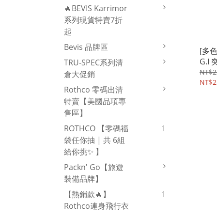
🔥BEVIS Karrimor
系列現貨特賣7折
起
Bevis 品牌區
[多色
G.I
TRU-SPEC系列清
購專
NT$2
倉大促銷
NT$2
Rothco 零碼出清
特賣【美國品項專
售區】
ROTHCO 【零碼福
1
袋任你抽 | 共 6組
給你挑✨ 】
Packn' Go【旅遊
裝備品牌】
【熱銷款🔥】
1
Rothco連身飛行衣