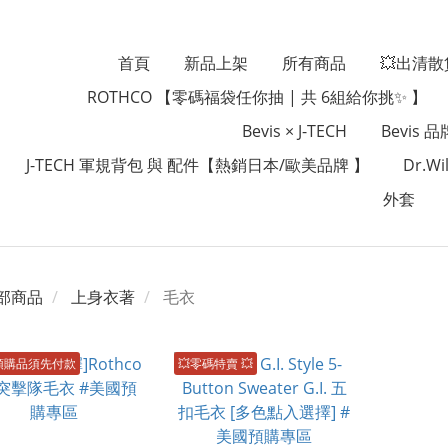
首頁
新品上架
所有商品
💥出清散
ROTHCO 【零碼福袋任你抽 | 共 6組給你挑✨ 】
Bevis × J-TECH
Bevis 
J-TECH 軍規背包 與 配件【熱銷日本/歐美品牌 】
Dr.
外套
部商品
上身衣著
毛衣
預購品須先付款
💥零碼特賣 💥