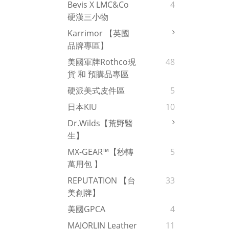
Bevis X LMC&Co
4
硬漢三小物
Karrimor 【英國
品牌專區】
美國軍牌Rothco現
48
貨 和 預購品專區
硬派美式皮件區
5
日本KIU
10
Dr.Wilds【荒野醫
生】
MX-GEAR™【秒轉
5
萬用包 】
REPUTATION 【台
33
美創牌】
美國GPCA
4
MAJORLIN Leather
11