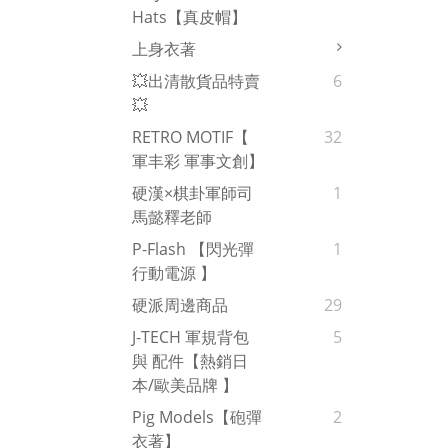
Hats【真皮帽】
上身衣著
💥出清散貨品特賣
6
💥
RETRO MOTIF【
32
軍丰彩 軍事文創】
硬漢×棋卦軍師司
1
馬懿釋老師
P-Flash 【閃光彈
1
行動電源 】
硬派周邊商品
29
J-TECH 軍規背包
5
與 配件【熱銷日
本/歐美品牌 】
Pig Models【砲彈
2
衣著】