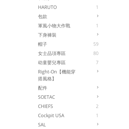
HARUTO
1
包款
軍風小物大作戰
1
下身褲裝
帽子
59
女士品項專區
80
幼童嬰兒專區
7
Right-On【機能穿
搭風格】
配件
SOETAC
CHIEFS
2
Cockpit USA
1
SAL