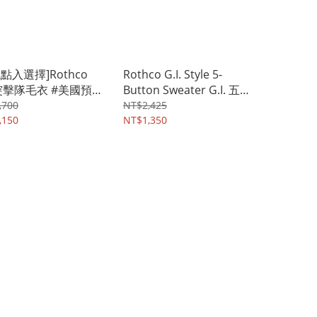
點入選擇]Rothco
Rothco G.I. Style 5-
 突擊隊毛衣 #美國預
Button Sweater G.I. 五
區
扣毛衣 [多色點入選擇] #
,700
NT$2,425
,150
美國預購專區
NT$1,350