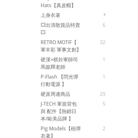
Hats【真皮帽】
上身衣著
💥出清散貨品特賣
6
💥
RETRO MOTIF【
32
軍丰彩 軍事文創】
硬漢×棋卦軍師司
1
馬懿釋老師
P-Flash 【閃光彈
1
行動電源 】
硬派周邊商品
29
J-TECH 軍規背包
5
與 配件【熱銷日
本/歐美品牌 】
Pig Models【砲彈
2
衣著】