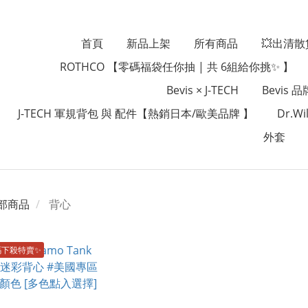
首頁
新品上架
所有商品
💥出清散
ROTHCO 【零碼福袋任你抽 | 共 6組給你挑✨ 】
Bevis × J-TECH
Bevis 
J-TECH 軍規背包 與 配件【熱銷日本/歐美品牌 】
Dr.
外套
部商品
背心
碼下殺特賣✨