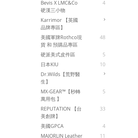
Bevis X LMC&Co
4
硬漢三小物
Karrimor 【英國
品牌專區】
美國軍牌Rothco現
48
貨 和 預購品專區
硬派美式皮件區
5
日本KIU
10
Dr.Wilds【荒野醫
生】
MX-GEAR™【秒轉
5
萬用包 】
REPUTATION 【台
33
美創牌】
美國GPCA
4
MAJORLIN Leather
11