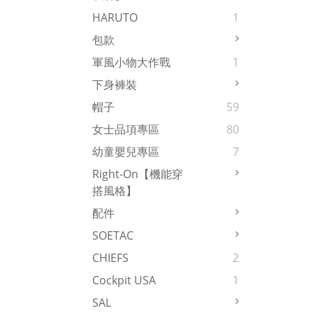
HARUTO
1
包款
軍風小物大作戰
1
下身褲裝
帽子
59
女士品項專區
80
幼童嬰兒專區
7
Right-On【機能穿
搭風格】
配件
SOETAC
CHIEFS
2
Cockpit USA
1
SAL