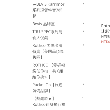
🔥BEVIS Karrimor
系列現貨特賣7折
起
Bevis 品牌區
Roth
迷彩
TRU-SPEC系列清
顏色
NT$8
倉大促銷
NT$4
Rothco 零碼出清
特賣【美國品項專
售區】
ROTHCO 【零碼福
1
袋任你抽 | 共 6組
給你挑✨ 】
Packn' Go【旅遊
裝備品牌】
【熱銷款🔥】
1
Rothco連身飛行衣