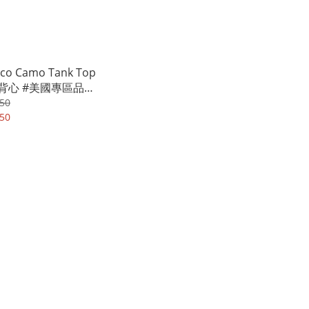
co Camo Tank Top
背心 #美國專區品項
 [多色點入選擇]
50
50