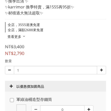
✨換季出清 ✨
✨karrimor 換季特賣，滿1555再95折✨
✨材積過大無法超取✨
全店，3555港澳免運
全店，滿額2688來免運
查看更多
NT$3,400
NT$2,790
數量
以優惠價加購商品
軍綠油桶造型存錢筒