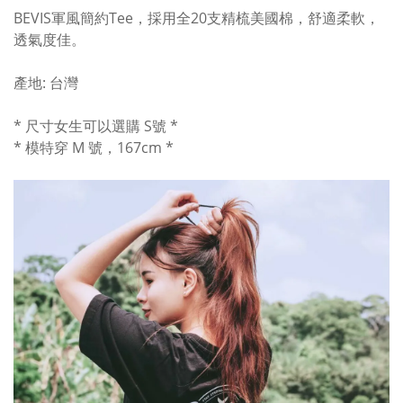
BEVIS軍風簡約Tee，採用全20支精梳美國棉，舒適柔軟，
透氣度佳。
產地: 台灣
* 尺寸女生可以選購 S號 *
* 模特穿 M 號，167cm *