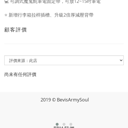
💻 可調式魔鬼氈筆電固定帶，可放12~15吋筆電
⠀
⭐ 新增行李箱拉桿插槽、升級2倍厚減壓背帶
顧客評價
尚未有任何評價
2019 © BevisArmySoul