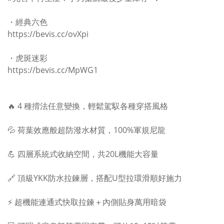
⠀
・經典六色
https://bevis.cc/ovXpi
⠀
・虎斑迷彩
https://bevis.cc/MpWG1
⠀
⠀
🔥 4 種揹法任意變換，輕鬆駕馭各種穿搭風格
⠀
💦 荷葉效應般超防潑水材質，100%軍規尼龍
⠀
💪 四層系統式收納空間，共20L機能大容量
⠀
🔗 頂級YKK防水拉鍊層，搭配U型拉環滑順好施力
⠀
⚡ 超機能連通式快取拉鍊＋內側貼身萬用暗袋
⠀