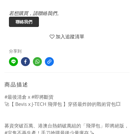
若想購買，請聯絡我們。
聯絡我們
加入追蹤清單
分享到
商品描述
#最後清倉 x #即將斷貨
🚀【 Bevis x J-TECH 飛彈包 】穿搭最炸帥的戰術背包💥
⠀
⠀
募資突破百萬、港澳台熱銷破萬組的「飛彈包」即將絕版，
#完售不再生產！手刀搶購最後少量庫存 🔪