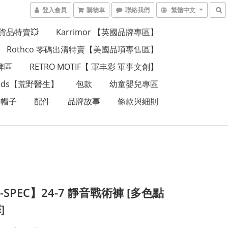
登入會員
購物車
聯絡我們
繁體中文
貨品特賣💥
Karrimor 【英國品牌專區】
Rothco 零碼出清特賣【美國品項專售區】
品牌區
RETRO MOTIF【 軍丰彩 軍事文創】
Wilds【荒野醫生】
包款
幼童嬰兒專區
帽子
配件
品牌故事
條款與細則
-SPEC】24-7 靜音戰術褲 [多色點
]