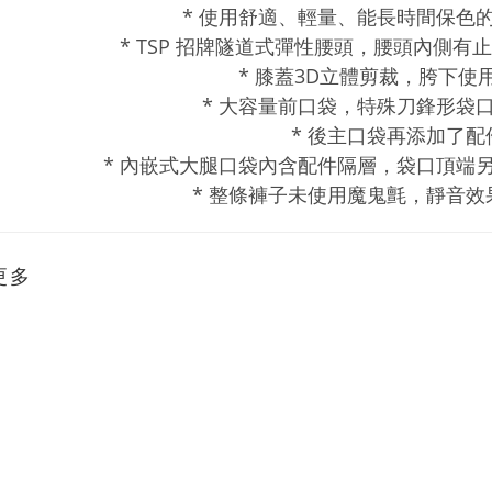
* 使用舒適、輕量、能長時間保色
* TSP 招牌隧道式彈性腰頭，腰頭內側
* 膝蓋3D立體剪裁，胯下使
* 大容量前口袋，特殊刀鋒形袋
* 後主口袋再添加了配
* 內嵌式大腿口袋內含配件隔層，袋口頂端
* 整條褲子未使用魔鬼氈，靜音
更多