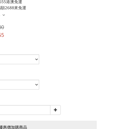
555港澳免運
額2688來免運
多
00
55
優惠價加購商品