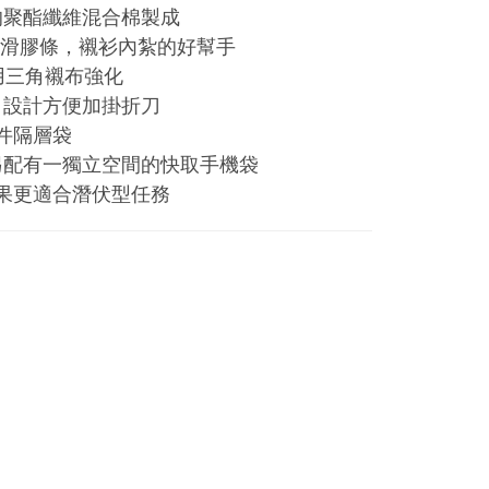
的聚酯纖維混合棉製成
有止滑膠條，襯衫內紮的好幫手
用三角襯布強化
口設計方便加掛折刀
件隔層袋
另配有一獨立空間的快取手機袋
效果更適合潛伏型任務