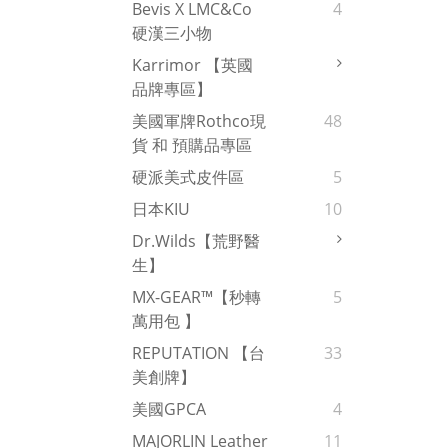
Bevis X LMC&Co
4
硬漢三小物
Karrimor 【英國
品牌專區】
美國軍牌Rothco現
48
貨 和 預購品專區
硬派美式皮件區
5
日本KIU
10
Dr.Wilds【荒野醫
生】
MX-GEAR™【秒轉
5
萬用包 】
REPUTATION 【台
33
美創牌】
美國GPCA
4
MAJORLIN Leather
11