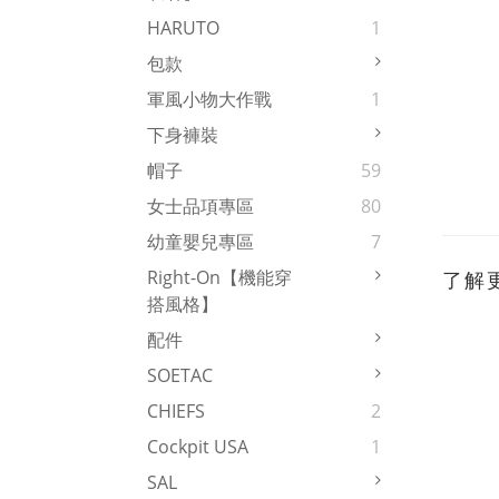
HARUTO
1
包款
軍風小物大作戰
1
下身褲裝
帽子
59
女士品項專區
80
幼童嬰兒專區
7
Right-On【機能穿
了解
搭風格】
配件
SOETAC
CHIEFS
2
Cockpit USA
1
SAL