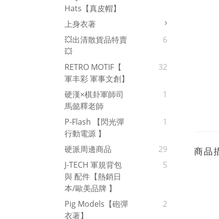
Hats【真皮帽】
上身衣著
💥出清散貨品特賣
6
💥
RETRO MOTIF【
32
軍丰彩 軍事文創】
硬漢×棋卦軍師司
1
馬懿釋老師
P-Flash 【閃光彈
1
行動電源 】
硬派周邊商品
29
商品
J-TECH 軍規背包
5
與 配件【熱銷日
本/歐美品牌 】
Pig Models【砲彈
2
衣著】