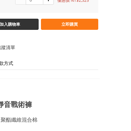
優惠價 NT$2,325
加入購物車
立即購買
追蹤清單
款方式
7 靜音戰術褲
/35 聚酯纖維混合棉